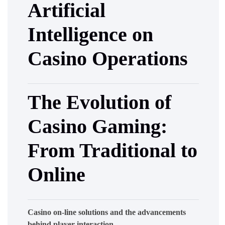
Artificial
Intelligence on
Casino Operations
The Evolution of
Casino Gaming:
From Traditional to
Online
Casino on-line solutions and the advancements
behind player interaction