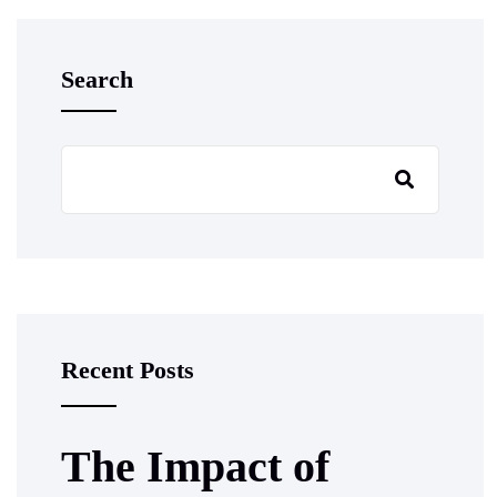
Search
Recent Posts
The Impact of