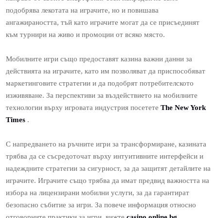
подобрява лекотата на играчите, но и повишава
ангажираността, тъй като играчите могат да се присъединят
към турнири на живо и промоции от всяко място.
Мобилните игри също предоставят казина важни данни за
действията на играчите, като им позволяват да приспособяват
маркетинговите стратегии и да подобрят потребителското
изживяване. За перспективи за въздействието на мобилните
технологии върху игровата индустрия посетете
The New York
Times
.
С напредването на ръчните игри за трансформиране, казината
трябва да се съсредоточат върху интуитивните интерфейси и
надеждните стратегии за сигурност, за да защитят детайлите на
играчите. Играчите също трябва да имат предвид важността на
избора на лицензирани мобилни услуги, за да гарантират
безопасно събитие за игри. За повече информация относно
отговорните практики за игри, вижте
casino online bg
.