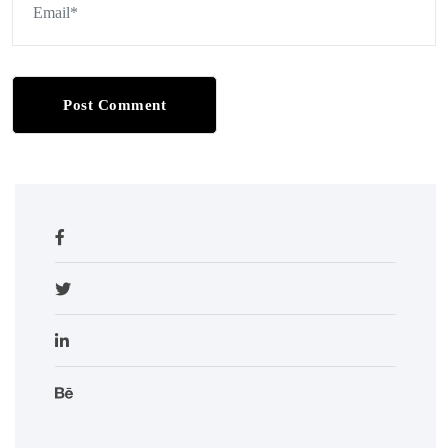
Post Comment