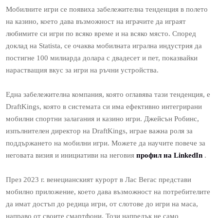
Мобилните игри се появиха забележителна тенденция в полето
на казино, което дава възможност на играчите да играят
любимите си игри по всяко време и на всяко място. Според
доклад на Statista, се очаква мобилната игрална индустрия да
постигне 100 милиарда долара с двадесет и пет, показвайки
нарастващия вкус за игри на ръчни устройства.
Една забележителна компания, която оглавява тази тенденция, е
DraftKings, която в системата си има ефективно интегрирани
мобилни спортни залагания и казино игри. Джейсън Робинс,
изпълнителен директор на DraftKings, играе важна роля за
поддържането на мобилни игри. Можете да научите повече за
неговата визия и инициативи на неговия
профил на LinkedIn
.
През 2023 г. венецианският курорт в Лас Вегас представи
мобилно приложение, което дава възможност на потребителите
да имат достъп до редица игри, от слотове до игри на маса,
направо от своите смартфони. Този напредък не само