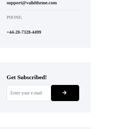
support@validtheme.com
PHONE:
+44-20-7328-4499
Get Subscribed!