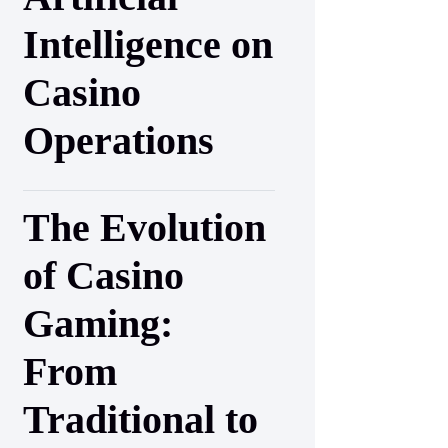
Intelligence on
Casino
Operations
The Evolution
of Casino
Gaming:
From
Traditional to