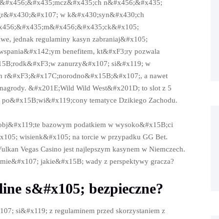
N&#x456;&#x435;mcz&#x435;ch n&#x456;&#x435;
r&#x430;&#x107; w k&#x430;syn&#x430;ch
#x456;&#x435;m&#x456;&#x435;ck&#x105;
we, jednak regulaminy kasyn zabraniaj&#x105;
 wspania&#x142;ym benefitem, kt&#xF3;ry pozwala
x15B;rodk&#xF3;w zanurzy&#x107; si&#x119; w
ich r&#xF3;&#x17C;norodno&#x15B;&#x107;, a nawet
agrody. &#x201E;Wild Wild West&#x201D; to slot z 5
, po&#x15B;wi&#x119;cony tematyce Dzikiego Zachodu.
 obj&#x119;te bazowym podatkiem w wysoko&#x15B;ci
#x105; wisienk&#x105; na torcie w przypadku GG Bet.
Vulkan Vegas Casino jest najlepszym kasynem w Niemczech.
 mie&#x107; jakie&#x15B; wady z perspektywy gracza?
line s&#x105; bezpieczne?
07; si&#x119; z regulaminem przed skorzystaniem z