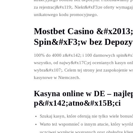
za rejestracj&#x119;. Niekt&#xF3;re oferty wyma
unikatowego kodu promocyjnego.
Mostbet Casino &#x2013
Spin&#xF3;w bez Depozy
100% do 4000 z&#x142; i 100 darmowych spin&#
wszystko, od najwy&#x17C;ej ocenianych kasyn on
wybra&#x107;. Celem tej strony jest zaspokojenie w
kasynowe w Niemczech.
Kasyna online w DE – najle
p&#x142;atno&#x15B;ci
Szukaj kasyn, które oferują nie tylko wiele bonu
Warto też wspomnieć o innym atucie, który wyróżn
uczciwej wypłacie wygranych oraz obsłudze klient