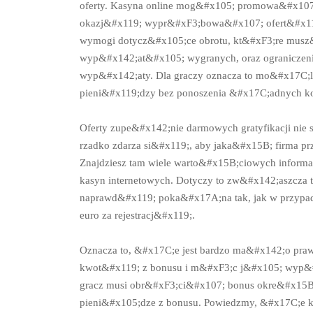
oferty. Kasyna online mog&#x105; promowa&#x107; 
okazj&#x119; wypr&#xF3;bowa&#x107; ofert&#x1
wymogi dotycz&#x105;ce obrotu, kt&#xF3;re musz
wyp&#x142;at&#x105; wygranych, oraz ograniczeni
wyp&#x142;aty. Dla graczy oznacza to mo&#x17C
pieni&#x119;dzy bez ponoszenia &#x17C;adnych k
Oferty zupe&#x142;nie darmowych gratyfikacji ni
rzadko zdarza si&#x119;, aby jaka&#x15B; firma 
Znajdziesz tam wiele warto&#x15B;ciowych informacj
kasyn internetowych. Dotyczy to zw&#x142;aszcza ty
naprawd&#x119; poka&#x17A;na tak, jak w przypa
euro za rejestracj&#x119;.
Oznacza to, &#x17C;e jest bardzo ma&#x142;o pr
kwot&#x119; z bonusu i m&#xF3;c j&#x105; wyp&#
gracz musi obr&#xF3;ci&#x107; bonus okre&#x15B
pieni&#x105;dze z bonusu. Powiedzmy, &#x17C;e 