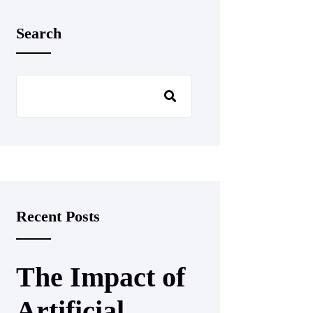
Search
Recent Posts
The Impact of
Artificial