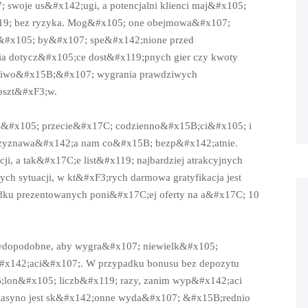
swoje us&#x142;ugi, a potencjalni klienci maj&#x105;
19; bez ryzyka. Mog&#x105; one obejmowa&#x107;
&#x105; by&#x107; spe&#x142;nione przed
a dotycz&#x105;ce dost&#x119;pnych gier czy kwoty
;liwo&#x15B;&#x107; wygrania prawdziwych
oszt&#xF3;w.
e s&#x105; przecie&#x17C; codzienno&#x15B;ci&#x105; i
przyznawa&#x142;a nam co&#x15B; bezp&#x142;atnie.
i, a tak&#x17C;e list&#x119; najbardziej atrakcyjnych
ch sytuacji, w kt&#xF3;rych darmowa gratyfikacja jest
dku prezentowanych poni&#x17C;ej oferty na a&#x17C; 10
awdopodobne, aby wygra&#x107; niewielk&#x105;
x142;aci&#x107;. W przypadku bonusu bez depozytu
;lon&#x105; liczb&#x119; razy, zanim wyp&#x142;aci
kasyno jest sk&#x142;onne wyda&#x107; &#x15B;rednio