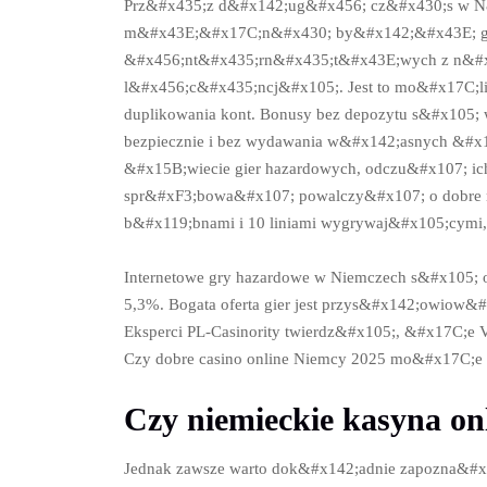
Prz&#x435;z d&#x142;ug&#x456; cz&#x430;s w 
m&#x43E;&#x17C;n&#x430; by&#x142;&#x43E; g
&#x456;nt&#x435;rn&#x435;t&#x43E;wych z n&
l&#x456;c&#x435;ncj&#x105;. Jest to mo&#x17C;li
duplikowania kont. Bonusy bez depozytu s&#x105;
bezpiecznie i bez wydawania w&#x142;asnych &#
&#x15B;wiecie gier hazardowych, odczu&#x107; 
spr&#xF3;bowa&#x107; powalczy&#x107; o dobre n
b&#x119;bnami i 10 liniami wygrywaj&#x105;cymi
Internetowe gry hazardowe w Niemczech s&#x105;
5,3%. Bogata oferta gier jest przys&#x142;owiow&
Eksperci PL-Casinority twierdz&#x105;, &#x17C;e 
Czy dobre casino online Niemcy 2025 mo&#x17C;e
Czy niemieckie kasyna on
Jednak zawsze warto dok&#x142;adnie zapozna&#x1