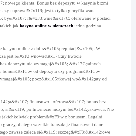
 nowego klienta. Bonus bez depozytu w kasynie brzmi
 czy naprawd&#x119; jest to tylko gloryfikowane
5; by&#x107; r&#xF3;wnie&#x17C; oferowane w postaci
takich jak
kasyna online w niemczech
jedna godzina
e kasyno online z dobr&#x105; reputacj&#x105;. W
acza jest r&#xF3;wnowa&#x17C;ny kwocie
y bez depozytu nie wymagaj&#x105; &#x17C;adnych
o bonus&#xF3;w od depozytu czy program&#xF3;w
 wymagaj&#x105; pocz&#x105;tkowej wp&#x142;aty od
x142;a&#x107; finansowo i oferowa&#x107; bonus bez
5; si&#x119; po Internecie niczym b&#x142;yskawica. Nie
e jakichkolwiek problem&#xF3;w z bonusem. Legalni
graczy, dlatego wszelkie transakcje finansowe i dane
atego zawsze zaleca si&#x119; szczeg&#xF3;&#x142;owe