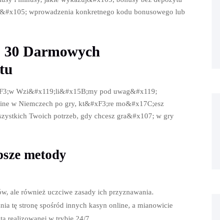
gaj&#x105; wprowadzenia konkretnego kodu bonusowego lub
; 30 Darmowych
tu
xF3;w Wzi&#x119;li&#x15B;my pod uwag&#x119;
line w Niemczech po gry, kt&#xF3;re mo&#x17C;esz
szystkich Twoich potrzeb, gdy chcesz gra&#x107; w gry
psze metody
sów, ale również uczciwe zasady ich przyznawania.
ia tę stronę spośród innych kasyn online, a mianowicie
a realizowanej w trybie 24/7.