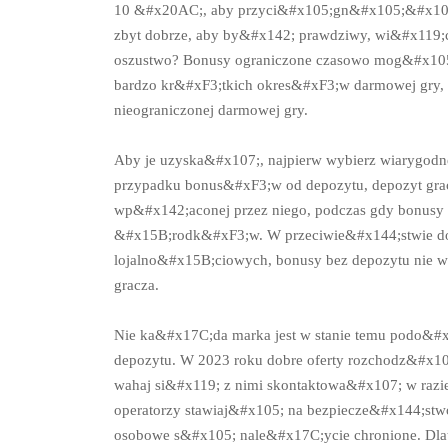
10 &#x20AC;, aby przyci&#x105;gn&#x105;&#x107;
zbyt dobrze, aby by&#x142; prawdziwy, wi&#x119;c
oszustwo? Bonusy ograniczone czasowo mog&#x10
bardzo kr&#xF3;tkich okres&#xF3;w darmowej gry, 
nieograniczonej darmowej gry.
Aby je uzyska&#x107;, najpierw wybierz wiarygodn
przypadku bonus&#xF3;w od depozytu, depozyt gr
wp&#x142;aconej przez niego, podczas gdy bonus
&#x15B;rodk&#xF3;w. W przeciwie&#x144;stwie d
lojalno&#x15B;ciowych, bonusy bez depozytu nie
gracza.
Nie ka&#x17C;da marka jest w stanie temu podo&#
depozytu. W 2023 roku dobre oferty rozchodz&#x10
wahaj si&#x119; z nimi skontaktowa&#x107; w razi
operatorzy stawiaj&#x105; na bezpiecze&#x144;stwo 
osobowe s&#x105; nale&#x17C;ycie chronione. Dl