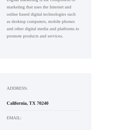
marketing that uses the Internet and
online based digital technologies such
as desktop computers, mobile phones
and other digital media and platforms to
promote products and services.
ADDRESS:
California, TX 70240
EMAIL: