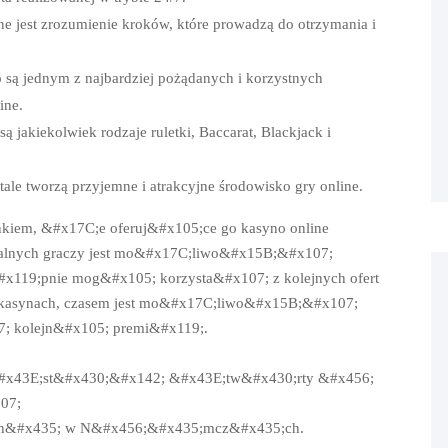
e jest zrozumienie kroków, które prowadzą do otrzymania i
 są jednym z najbardziej pożądanych i korzystnych
ine.
 jakiekolwiek rodzaje ruletki, Baccarat, Blackjack i
tale tworzą przyjemne i atrakcyjne środowisko gry online.
unkiem, &#x17C;e oferuj&#x105;ce go kasyno online
ojalnych graczy jest mo&#x17C;liwo&#x15B;&#x107;
&#x119;pnie mog&#x105; korzysta&#x107; z kolejnych ofert
h kasynach, czasem jest mo&#x17C;liwo&#x15B;&#x107;
7; kolejn&#x105; premi&#x119;.
x43E;st&#x430;&#x142; &#x43E;tw&#x430;rty &#x456;
07;
n&#x435; w N&#x456;&#x435;mcz&#x435;ch.