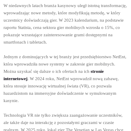
W niedawnych latach branża kasynowy uległ istotną transformację,
wprowadzając nowe metody, które modyfikują metodę, w który
uczestnicy doświadczają gier. W 2023 kalendarium, na podstawie
raportu Statista, cena sektora gier mobilnych wzrosła o 15%, co
pokazuje wzrastające zainteresowanie grami dostępnymi na
smartfonach i tabletach.
Jednym z dominujących w tej branży jest przedsiębiorstwo NetEnt,
która wprowadziła nowe systemy w zakresie gier mobilnych.
Można uzyskać się dalsze o ich ofertach na ich
stronie
internetowej
. W 2024 roku, NetEnt wprowadził nową zabawę,
która stosuje innowację wirtualnej świata (VR), co pozwala
hazardzistom na immersyjne doświadczenie w symulowanym
kasynie.
Technologia VR nie tylko zwiększa zaangażowanie uczestników,
ale także daje na interakcję z pozostałymi graczami w czasie
realnym. W 2025 roku, lokal gier The Venetian w Las Vegas chce