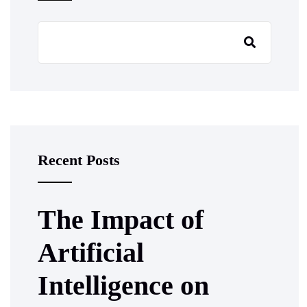
Recent Posts
The Impact of
Artificial
Intelligence on