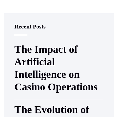
Recent Posts
The Impact of
Artificial
Intelligence on
Casino Operations
The Evolution of