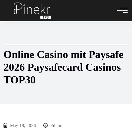
Online Casino mit Paysafe
2026 Paysafecard Casinos
TOP30
May 19, 2026
Editor