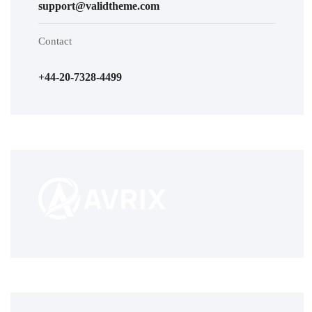
support@validtheme.com
Contact
+44-20-7328-4499