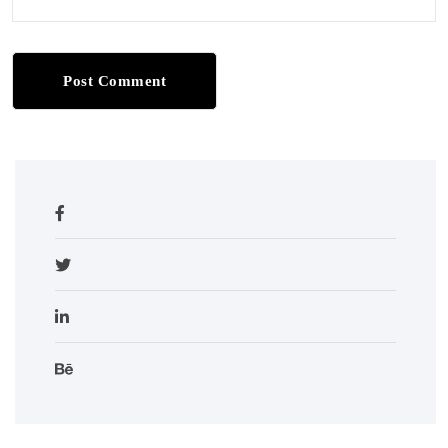
Post Comment