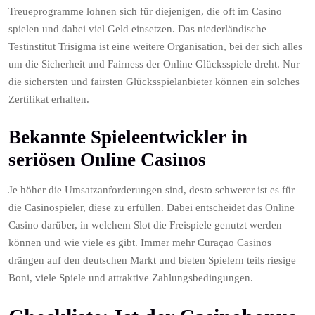
Treueprogramme lohnen sich für diejenigen, die oft im Casino
spielen und dabei viel Geld einsetzen. Das niederländische
Testinstitut Trisigma ist eine weitere Organisation, bei der sich alles
um die Sicherheit und Fairness der Online Glücksspiele dreht. Nur
die sichersten und fairsten Glücksspielanbieter können ein solches
Zertifikat erhalten.
Bekannte Spieleentwickler in
seriösen Online Casinos
Je höher die Umsatzanforderungen sind, desto schwerer ist es für
die Casinospieler, diese zu erfüllen. Dabei entscheidet das Online
Casino darüber, in welchem Slot die Freispiele genutzt werden
können und wie viele es gibt. Immer mehr Curaçao Casinos
drängen auf den deutschen Markt und bieten Spielern teils riesige
Boni, viele Spiele und attraktive Zahlungsbedingungen.