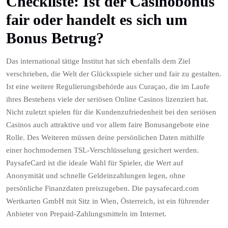
Checkliste: Ist der Casinobonus
fair oder handelt es sich um
Bonus Betrug?
Das international tätige Institut hat sich ebenfalls dem Ziel
verschrieben, die Welt der Glücksspiele sicher und fair zu gestalten.
Ist eine weitere Regulierungsbehörde aus Curaçao, die im Laufe
ihres Bestehens viele der seriösen Online Casinos lizenziert hat.
Nicht zuletzt spielen für die Kundenzufriedenheit bei den seriösen
Casinos auch attraktive und vor allem faire Bonusangebote eine
Rolle. Des Weiteren müssen deine persönlichen Daten mithilfe
einer hochmodernen TSL-Verschlüsselung gesichert werden.
PaysafeCard ist die ideale Wahl für Spieler, die Wert auf
Anonymität und schnelle Geldeinzahlungen legen, ohne
persönliche Finanzdaten preiszugeben. Die paysafecard.com
Wertkarten GmbH mit Sitz in Wien, Österreich, ist ein führender
Anbieter von Prepaid-Zahlungsmitteln im Internet.