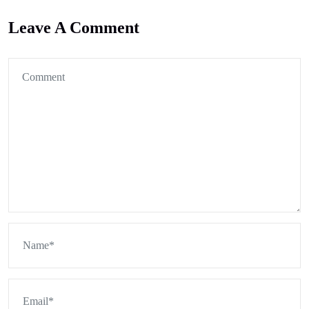
Leave A Comment