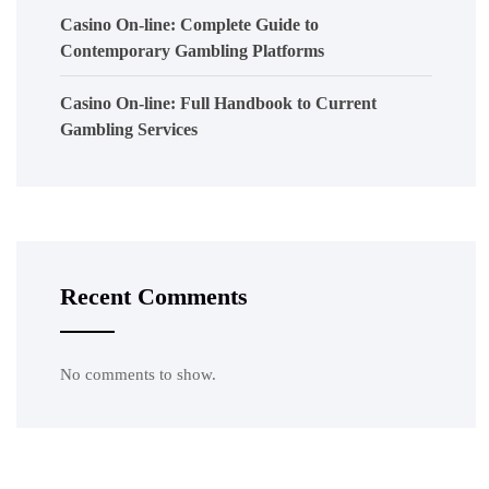
Casino On-line: Complete Guide to
Contemporary Gambling Platforms
Casino On-line: Full Handbook to Current
Gambling Services
Recent Comments
No comments to show.