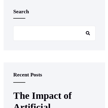
Search
Recent Posts
The Impact of
Artificial