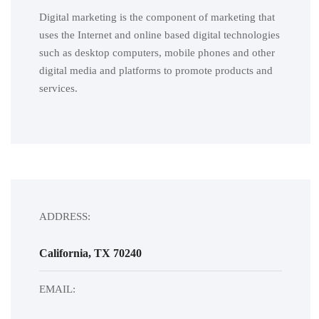
Digital marketing is the component of marketing that
uses the Internet and online based digital technologies
such as desktop computers, mobile phones and other
digital media and platforms to promote products and
services.
ADDRESS:
California, TX 70240
EMAIL: