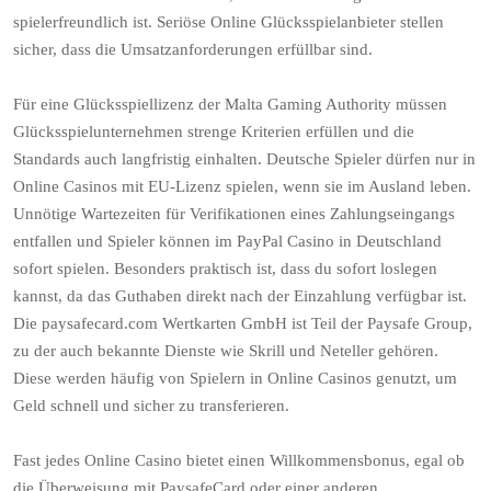
spielerfreundlich ist. Seriöse Online Glücksspielanbieter stellen
sicher, dass die Umsatzanforderungen erfüllbar sind.
Für eine Glücksspiellizenz der Malta Gaming Authority müssen
Glücksspielunternehmen strenge Kriterien erfüllen und die
Standards auch langfristig einhalten. Deutsche Spieler dürfen nur in
Online Casinos mit EU-Lizenz spielen, wenn sie im Ausland leben.
Unnötige Wartezeiten für Verifikationen eines Zahlungseingangs
entfallen und Spieler können im PayPal Casino in Deutschland
sofort spielen. Besonders praktisch ist, dass du sofort loslegen
kannst, da das Guthaben direkt nach der Einzahlung verfügbar ist.
Die paysafecard.com Wertkarten GmbH ist Teil der Paysafe Group,
zu der auch bekannte Dienste wie Skrill und Neteller gehören.
Diese werden häufig von Spielern in Online Casinos genutzt, um
Geld schnell und sicher zu transferieren.
Fast jedes Online Casino bietet einen Willkommensbonus, egal ob
die Überweisung mit PaysafeCard oder einer anderen