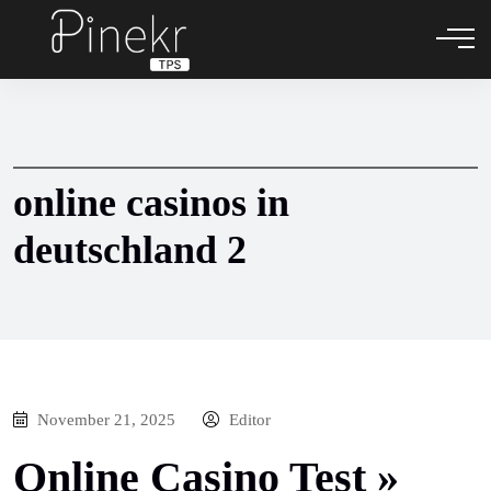
online casinos in
deutschland 2
November 21, 2025
Editor
Online Casino Test »