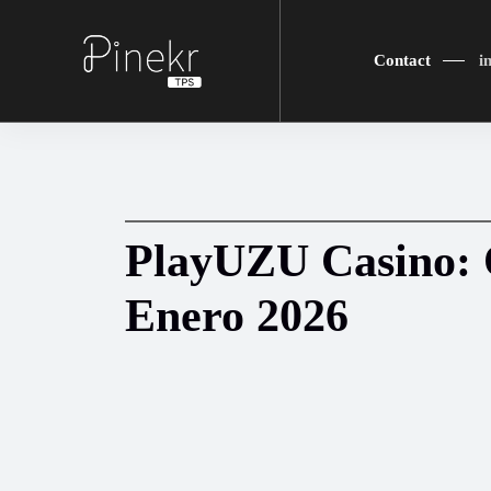
Contact
i
PlayUZU Casino: Op
Enero 2026