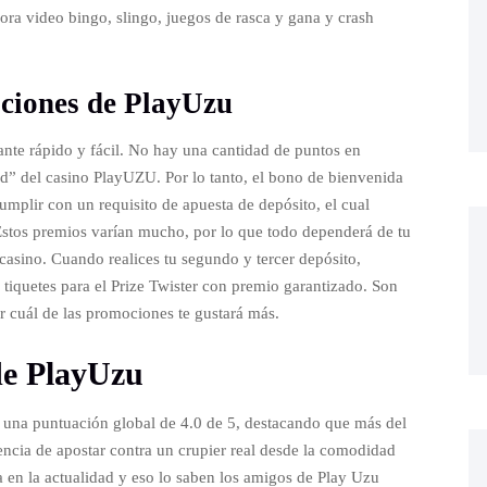
ra video bingo, slingo, juegos de rasca y gana y crash
ciones de PlayUzu
tante rápido y fácil. No hay una cantidad de puntos en
ad” del casino PlayUZU. Por lo tanto, el bono de bienvenida
mplir con un requisito de apuesta de depósito, el cual
Estos premios varían mucho, por lo que todo dependerá de tu
 casino. Cuando realices tu segundo y tercer depósito,
iquetes para el Prize Twister con premio garantizado. Son
r cuál de las promociones te gustará más.
de PlayUzu
 una puntuación global de 4.0 de 5, destacando que más del
encia de apostar contra un crupier real desde la comodidad
 en la actualidad y eso lo saben los amigos de Play Uzu