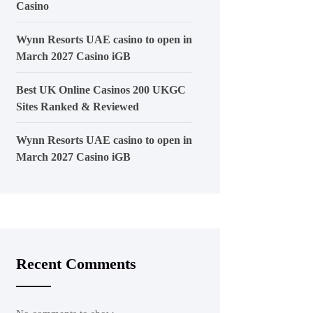
Casino
Wynn Resorts UAE casino to open in
March 2027 Casino iGB
Best UK Online Casinos 200 UKGC
Sites Ranked & Reviewed
Wynn Resorts UAE casino to open in
March 2027 Casino iGB
Recent Comments