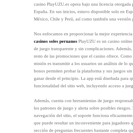
casino PlayUZU.es opera bajo una licencia otorgada
España. En sus inicios, estuvo disponible solo en Es
México, Chile y Perú, así como también una versión g
Nos enfocamos en proporcionar la mejor experiencia d
casinos soles peruanos
PlayUZU es un casino online 
de juego transparente y sin complicaciones. Además, 
resto de las promociones que el casino ofrece. Como 
misión es transmitir a los usuarios un análisis de lo q
bonos permiten probar la plataforma y sus juegos si
ganar desde el principio. La app está diseñada para q
funcionalidad del sitio web, incluyendo acceso a jue
Además, cuenta con herramientas de juego responsab
los patrones de juego y alerta sobre posibles riesgos.
navegación del sitio, el soporte funciona eficazment
que puede resultar un inconveniente para jugadores q
sección de preguntas frecuentes bastante completa qu