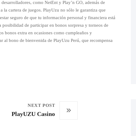
s desarrolladores, como NetEnt y Play’n GO, además de
 a la cartera de juegos. PlayUzu no sólo le garantiza que
estar seguro de que tu información personal y financiera está
a posibilidad de participar en bonos sorpresa y torneos de
os bonos extra en ocasiones como cumpleaños y
ar al bono de bienvenida de PlayUzu Perú, que recompensa
NEXT POST
PlayUZU Casino