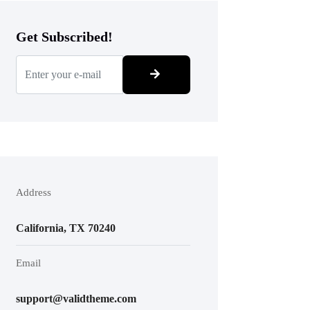
Get Subscribed!
Address
California, TX 70240
Email
support@validtheme.com