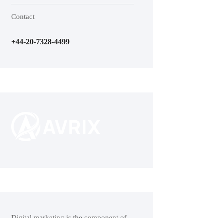
Contact
+44-20-7328-4499
Digital marketing is the component of