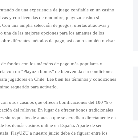
rutando de una experiencia de juego confiable en un casino
tivas y con licencias de renombre, playuzu casino si
 Con una amplia selección de juegos, ofertas atractivas y
mo una de las mejores opciones para los amantes de los
ir sobre diferentes métodos de pago, así como también revisar
iro de fondos con los métodos de pago más populares y
ncia con un “Playuzu bonus” de bienvenida sin condiciones
para jugadores en Chile. Lee bien los términos y condiciones
nimo requerido para activarlo.
on otros casinos que ofrecen bonificaciones del 100 % o
ación del rollover. En lugar de ofrecer bonos tradicionales
s sin requisitos de apuesta que se acreditan directamente en
de los demás casinos online en España. Aparte de ser
stafa, PlayUZU a nuestro juicio debe de figurar entre los