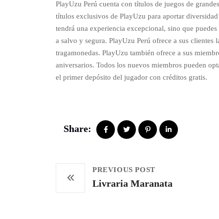
PlayUzu Perú cuenta con títulos de juegos de grande
títulos exclusivos de PlayUzu para aportar diversidad
tendrá una experiencia excepcional, sino que puedes 
a salvo y segura. PlayUzu Perú ofrece a sus clientes l
tragamonedas. PlayUzu también ofrece a sus miembr
aniversarios. Todos los nuevos miembros pueden opt
el primer depósito del jugador con créditos gratis.
Share:
PREVIOUS POST
Livraria Maranata