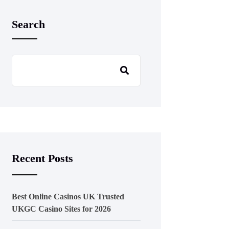
Search
Recent Posts
Best Online Casinos UK Trusted
UKGC Casino Sites for 2026