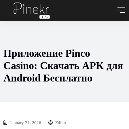
Приложение Pinco
Casino: Скачать APK для
Android Бесплатно
January 27, 2026
Editor