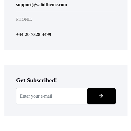
support@validtheme.com
PHONE:
+44-20-7328-4499
Get Subscribed!