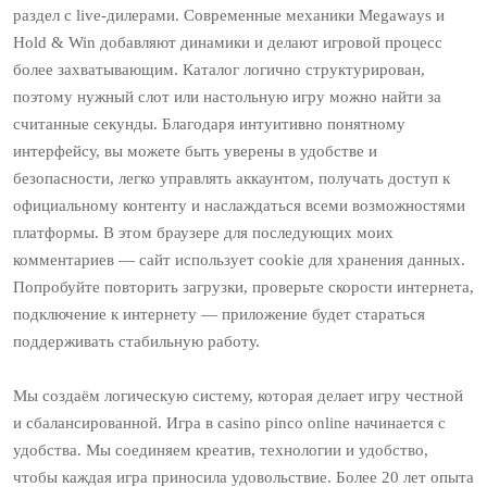
раздел с live-дилерами. Современные механики Megaways и
Hold & Win добавляют динамики и делают игровой процесс
более захватывающим. Каталог логично структурирован,
поэтому нужный слот или настольную игру можно найти за
считанные секунды. Благодаря интуитивно понятному
интерфейсу, вы можете быть уверены в удобстве и
безопасности, легко управлять аккаунтом, получать доступ к
официальному контенту и наслаждаться всеми возможностями
платформы. В этом браузере для последующих моих
комментариев — сайт использует cookie для хранения данных.
Попробуйте повторить загрузки, проверьте скорости интернета,
подключение к интернету — приложение будет стараться
поддерживать стабильную работу.
Мы создаём логическую систему, которая делает игру честной
и сбалансированной. Игра в casino pinco online начинается с
удобства. Мы соединяем креатив, технологии и удобство,
чтобы каждая игра приносила удовольствие. Более 20 лет опыта