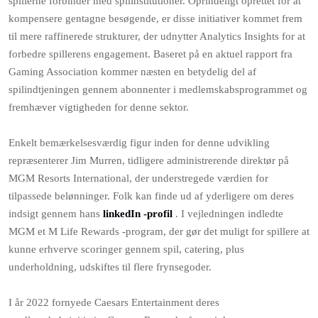
spillerne forbinder med spilinstitutioner. Oprindeligt oprettet for at
kompensere gentagne besøgende, er disse initiativer kommet frem
til mere raffinerede strukturer, der udnytter Analytics Insights for at
forbedre spillerens engagement. Baseret på en aktuel rapport fra
Gaming Association kommer næsten en betydelig del af
spilindtjeningen gennem abonnenter i medlemskabsprogrammet og
fremhæver vigtigheden for denne sektor.
Enkelt bemærkelsesværdig figur inden for denne udvikling
repræsenterer Jim Murren, tidligere administrerende direktør på
MGM Resorts International, der understregede værdien for
tilpassede belønninger. Folk kan finde ud af yderligere om deres
indsigt gennem hans
linkedIn -profil
. I vejledningen indledte
MGM et M Life Rewards -program, der gør det muligt for spillere at
kunne erhverve scoringer gennem spil, catering, plus
underholdning, udskiftes til flere frynsegoder.
I år 2022 fornyede Caesars Entertainment deres