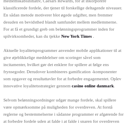
medlemskabsinitiativ, Caesars Rewards, for at inkorporere
klassificerede fordele, der tjener til forskellige deltagende niveauer.
En sådan metode motiverer blot øgede udgifter, men fremmer
desuden en bevidsthed blandt samfundet mellem medlemmerne.
For at få et grundigt greb om belønningsprogrammer inden for
spilvirksomheder, kan du tjekke
New York Times
.
Aktuelle loyalitetsprogrammer anvender mobile applikationer til at
give øjeblikkelige meddelelser om scoringer såvel som
incitamenter, hvilket gør det enklere for spillere at følge ens
frynsegoder. Derudover kombineres gamification -komponenter
som opgaver og resultattavler for at forbedre engagementet. Oplev
innovative loyalitetsstrategier gennem
casino online danmark
.
Selvom belønningsordninger udgør mange fordele, skal spillere
være opmærksomme på muligheden for overdreven. At forstå
reglerne og bestemmelserne i sådanne programmer er afgørende for
at forbedre fordele uden at falde i at falde i snaren for overdreven