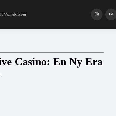
nfo@pinekr.com
ive Casino: En Ny Era
r