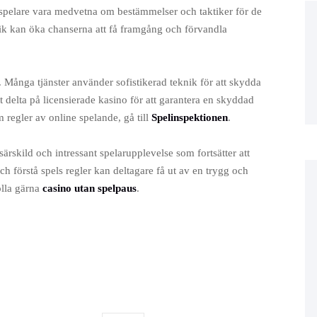
 spelare vara medvetna om bestämmelser och taktiker för de
amik kan öka chanserna att få framgång och förvandla
. Många tjänster använder sofistikerad teknik för att skydda
t delta på licensierade kasino för att garantera en skyddad
 regler av online spelande, gå till
Spelinspektionen
.
ärskild och intressant spelarupplevelse som fortsätter att
h förstå spels regler kan deltagare få ut av en trygg och
kolla gärna
casino utan spelpaus
.