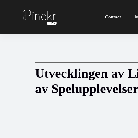
Contact
i
Utvecklingen av L
av Spelupplevelse