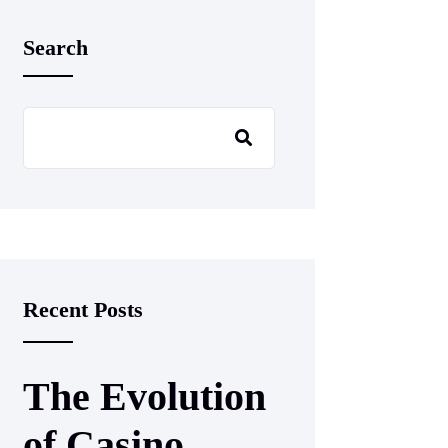
Search
Recent Posts
The Evolution
of Casino