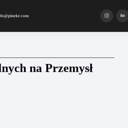
nfo@pinekr.com
nych na Przemysł