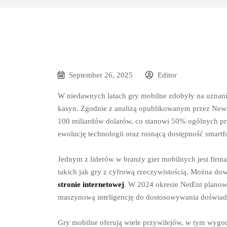
September 26, 2025
Editor
W niedawnych latach gry mobilne zdobyły na uznaniu,
kasyn. Zgodnie z analizą opublikowanym przez Newz
100 miliardów dolarów, co stanowi 50% ogólnych pr
ewolucję technologii oraz rosnącą dostępność smart
Jednym z liderów w branży gier mobilnych jest firm
takich jak gry z cyfrową rzeczywistością. Można dow
stronie internetowej
. W 2024 okresie NetEnt plano
maszynową inteligencję do dostosowywania doświad
Gry mobilne oferują wiele przywilejów, w tym wygo