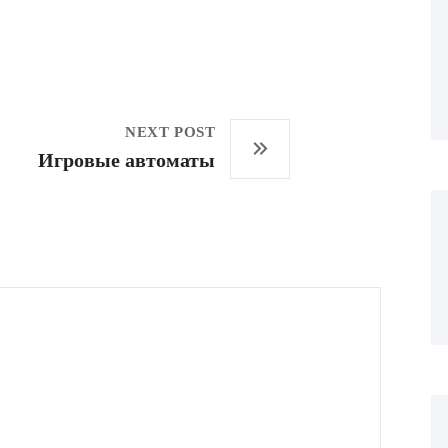
NEXT POST
Игровые автоматы