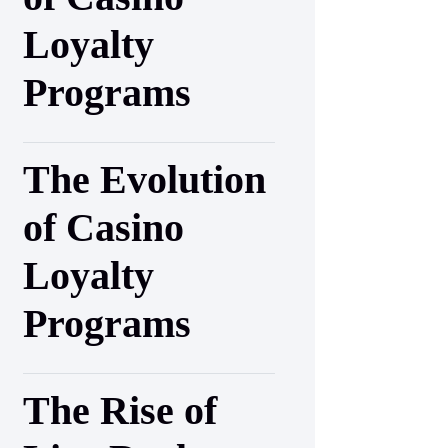
Loyalty
Programs
The Evolution
of Casino
Loyalty
Programs
The Rise of