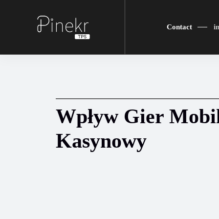
Contact
i
Wpływ Gier Mobil
Kasynowy