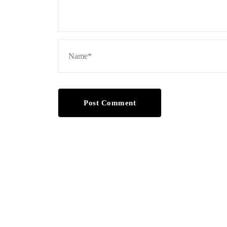
Post Comment