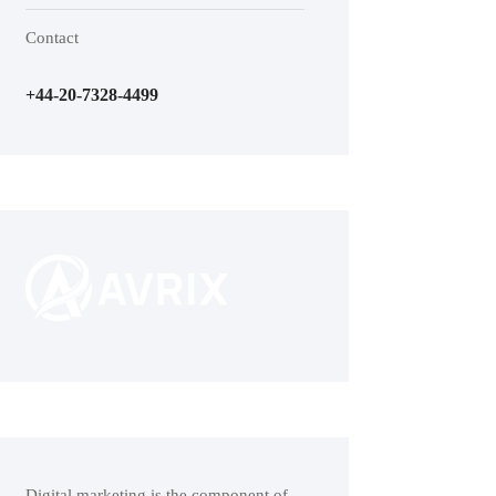
Contact
+44-20-7328-4499
Digital marketing is the component of